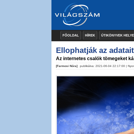
FŐOLDAL
HÍREK
ÚTIKÖNYVEK HELY
Ellophatják az adatai
Az internetes csalók tömegeket k
[Farmosi Nóra]
publikálva: 2021-06-04 22:17:00 |
Nyo