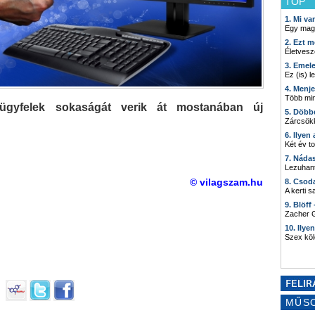
TOP
1. Mi v
Egy mag
2. Ezt m
Életvesz
3. Emel
Ez (is) l
4. Menj
Több min
a ügyfelek sokaságát verik át mostanában új
5. Döbb
Zárcsökk
6. Ilyen
Két év t
7. Náda
Lezuhant
© vilagszam.hu
8. Csod
A kerti 
9. Blöff
Zacher G
10. Ilye
Szex kö
MŰS