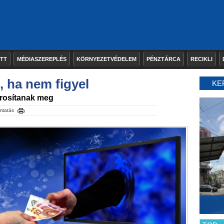
ETT
MÉDIASZEREPLÉS
KÖRNYEZETVÉDELEM
PÉNZTÁRCA
RECIKLI
t, ha nem figyel
KE
árosítanak meg
mtatás