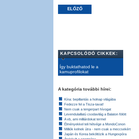
ELŐZŐ
KAPCSOLÓDÓ CIKKEK:
Így buktathatod le a
kamuprofilokat
A kategória további hírei:
Kína: bepillantás a holnap világába
Fedezze fel a Tisza-tavat!
Nem csak a tengerpart hívogat
Levendulaillatú csodavilág a Balaton fölött
A vb, ami milliárdokat termel
Élményekkel teli hétvége a MondoConon
Milliók kelnek útra - nem csak a meccsekért
Japán és Korea beköltözik a Hungexpóra
Átalakult a sportzóna