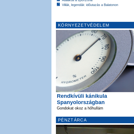
Villák, legendák: időutazás a Balatonon
KÖRNYEZETVÉDELEM
Rendkívüli kánikula
Spanyolországban
Gondokat okoz a hőhullám
PÉNZTÁRCA