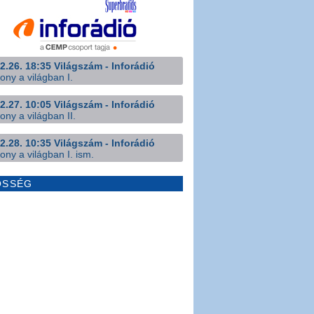
2.26. 18:35 Világszám - Inforádió
ony a világban I.
2.27. 10:05 Világszám - Inforádió
ony a világban II.
2.28. 10:35 Világszám - Inforádió
ony a világban I. ism.
ÖSSÉG