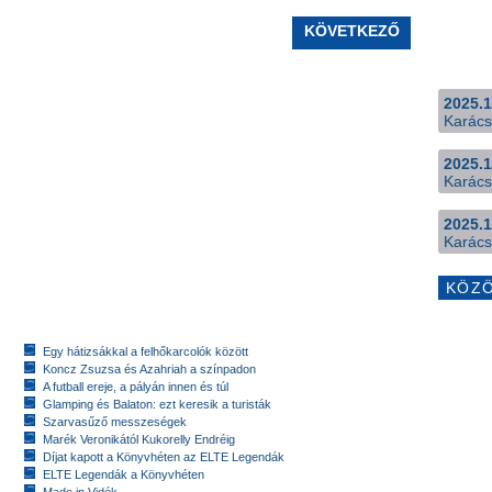
KÖVETKEZŐ
2025.1
Karács
2025.1
Karács
2025.1
Karács
KÖZ
Egy hátizsákkal a felhőkarcolók között
Koncz Zsuzsa és Azahriah a színpadon
A futball ereje, a pályán innen és túl
Glamping és Balaton: ezt keresik a turisták
Szarvasűző messzeségek
Marék Veronikától Kukorelly Endréig
Díjat kapott a Könyvhéten az ELTE Legendák
ELTE Legendák a Könyvhéten
Made in Vidék