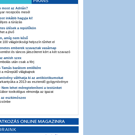
PIKÁNS
an most az Adrián?
yar recepciós mesél
ost inkább hagyja ki!
élyes a túrázás
etes ülések a repülőkön
ehet a jövő
en, amíg nem késő
t 100 világörökségi helyszín tűnhet el
enetes emberek szavaztak vasárnap
entést és táncos játszóteret kért a két szavazó
 az amish szex
ombolás után csak a férj
s Tamás barátom emlékére
 a műrepülő világbajnok
anövény válthatja ki az antibiotikumokat
sarkantyúka a 2013-as esztendő gyógynövénye
 - Nem lehet méregteleníteni a testünket
ábor toxikológus elmondja az igazat
n az eszkimószex
lcsönbe
ORAINK