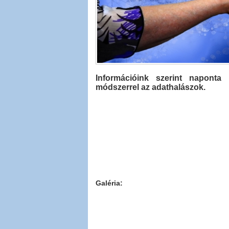
​Információink szerint napont
módszerrel az adathalászok.
Galéria: