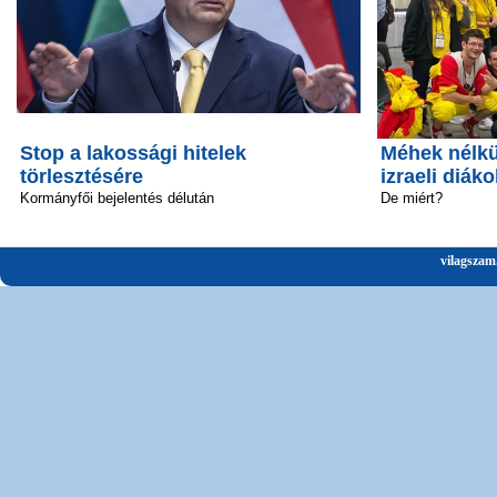
Stop a lakossági hitelek
Méhek nélkü
törlesztésére
izraeli diáko
Kormányfői bejelentés délután
De miért?
vilagszam