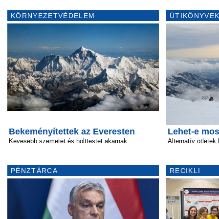
KÖRNYEZETVÉDELEM
ÚTIKÖNYVEK
Bekeményítettek az Everesten
Lehet-e mos
Kevesebb szemetet és holttestet akarnak
Alternatív ötlete
PÉNZTÁRCA
RECIKLI