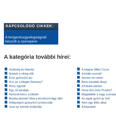
KAPCSOLÓDÓ CIKKEK:
A tengerészgyalogságnál
készült a szerepére
A kategória további hírei:
Szépség és kitartás
A magyar Miley Cryus
Ilyenek a viking nők
A királyi szerető
Ezer gyönyörű arc
Nomen est omen
Ki is az a Megan Ramsey?
Bono kisebbik lánya
Roxy ügynök
A Fekete párduc
Egy nő darabjai
Hova tűnt Jenn Proske?
Nemzeti kincs született
Megtalálták a nagy szerep
Bomba idomok! Nina a természet lágy ölén
Az egyik gyűrű az övé
A Baywatch gyönyörű színésznője
Nem egy félős alkat
Juno az istenek királynője
A beavatott