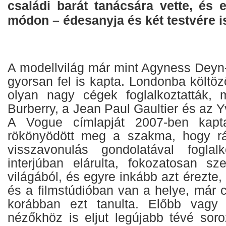
családi barát tanácsára vette, és
módon – édesanyja és két testvére is
A modellvilág már mint Agyness Deyn-
gyorsan fel is kapta. Londonba költö
olyan nagy cégek foglalkoztatták, 
Burberry, a Jean Paul Gaultier és az Y
A Vogue címlapját 2007-ben kapt
rökönyödött meg a szakma, hogy r
visszavonulás gondolatával foglal
interjúban elárulta, fokozatosan sze
világából, és egyre inkább azt érezte
és a filmstúdióban van a helye, már c
korábban ezt tanulta. Előbb vagy
nézőkhöz is eljut legújabb tévé sor