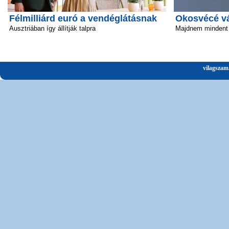
Félmilliárd euró a vendéglátásnak
Okosvécé vál
Ausztriában így állítják talpra
Majdnem mindent 
vilagszam