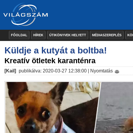
FŐOLDAL
HÍREK
ÚTIKÖNYVEK HELYETT
MÉDIASZEREPLÉS
KÖ
Küldje a kutyát a boltba!
Kreatív ötletek karanténra
[Kail]
publikálva: 2020-03-27 12:38:00 |
Nyomtatás