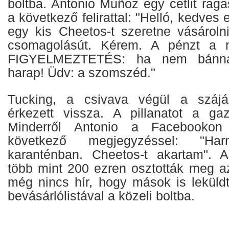
boltba. Antonio Muñoz egy cetlit raga
a következő felirattal: "Helló, kedves
egy kis Cheetos-t szeretne vásároln
csomagolásút. Kérem. A pénzt a ny
FIGYELMEZTETÉS: ha nem bánna
harap! Üdv: a szomszéd."
Tucking, a csivava végül a szájá
érkezett vissza. A pillanatot a gaz
Minderről Antonio a Facebookon
következő megjegyzéssel: "H
karanténban. Cheetos-t akartam". A 
több mint 200 ezren osztották meg az
még nincs hír, hogy mások is leküldt
bevásárlólistával a közeli boltba.