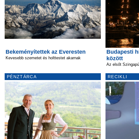
Bekeményítettek az Everesten
Budapesti hí
között
Kevesebb szemetet és holttestet akarnak
Az elsőt Szingap
PÉNZTÁRCA
RECIKLI