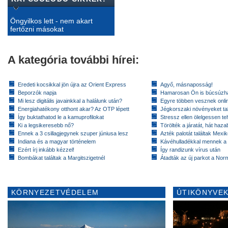
Öngyilkos lett - nem akart
fertőzni másokat
A kategória további hírei:
Eredeti kocsikkal jön újra az Orient Express
Agyő, másnaposság!
Beporzók napja
Hamarosan Ön is búcsúzhat
Mi lesz digitális javainkkal a halálunk után?
Egyre többen vesznek onlin
Energiahatékony otthont akar? Az OTP lépett
Jégkorszaki növényeket tal
Így buktathatod le a kamuprofilokat
Stressz ellen ölelgessen te
Ki a legsikeresebb nő?
Törölték a járatát, hát hazab
Ennek a 3 csillagjegynek szuper júniusa lesz
Azték palotát találtak Mex
Indiana és a magyar történelem
Kávéhulladékkal mennek a
Ezért írj inkább kézzel!
Így randizunk vírus után
Bombákat találtak a Margitszigetnél
Átadták az új parkot a Nor
KÖRNYEZETVÉDELEM
ÚTIKÖNYVEK