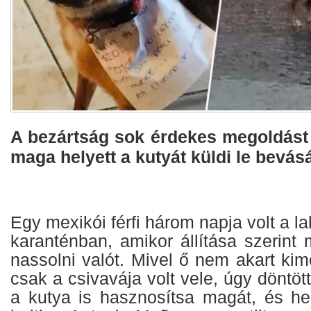
A bezártság sok érdekes megoldást 
maga helyett a kutyát küldi le bevásá
Egy mexikói férfi három napja volt a 
karanténban, amikor állítása szerint
nassolni valót. Mivel ő nem akart kime
csak a csivavája volt vele, úgy döntött:
a kutya is hasznosítsa magát, és hel