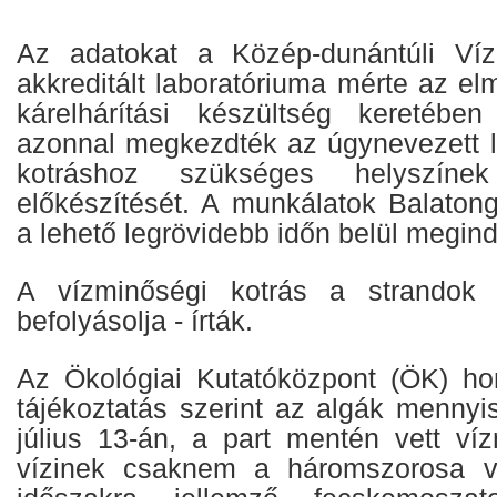
Az adatokat a Közép-dunántúli Víz
akkreditált laboratóriuma mérte az el
kárelhárítási készültség keretéb
azonnal megkezdték az úgynevezett l
kotráshoz szükséges helyszín
előkészítését. A munkálatok Balaton
a lehető legrövidebb időn belül megin
A vízminőségi kotrás a strandok 
befolyásolja - írták.
Az Ökológiai Kutatóközpont (ÖK) ho
tájékoztatás szerint az algák mennyi
július 13-án, a part mentén vett víz
vízinek csaknem a háromszorosa vo