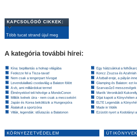
KAPCSOLÓDÓ CIKKEK:
Több tucat strand újul meg
A kategória további hírei:
Kína: bepillantás a holnap világába
Egy hátizsákkal a felhőkarc
Fedezze fel a Tisza-tavat!
Koncz Zsuzsa és Azahriah
Nem csak a tengerpart hívogat
A futball ereje, a pályán inn
Levendulaillatú csodavilág a Balaton fölött
Glamping és Balaton: ezt ke
A vb, ami milliárdokat termel
Szarvasűző messzeségek
Élményekkel teli hétvége a MondoConon
Marék Veronikától Kukorell
Milliók kelnek útra - nem csak a meccsekért
Díjat kapott a Könyvhéten
Japán és Korea beköltözik a Hungexpóra
ELTE Legendák a Könyvhé
Átalakult a sportzóna
Made in Vidék
Villák, legendák: időutazás a Balatonon
Ezüstöt nyert a Kodolányi
KÖRNYEZETVÉDELEM
ÚTIKÖNYVEK