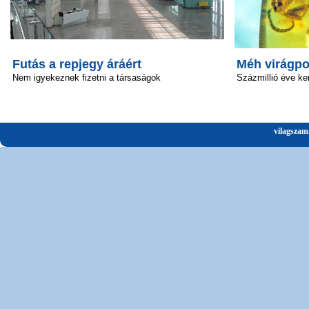
Futás a repjegy áráért
Méh virágpo
Nem igyekeznek fizetni a társaságok
Százmillió éve ke
vilagszam