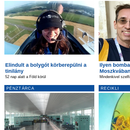
Elindult a bolygót körberepülni a
Ilyen bomba
tinilány
Moszkvában
52 nap alatt a Föld körül
Mindenkivel szelfi
PÉNZTÁRCA
RECIKLI