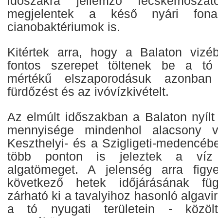
időszakra jellemző fecskemosza
megjelentek a késő nyári fonal
cianobaktériumok is.
Kitértek arra, hogy a Balaton vizé
fontos szerepet töltenek be a tó é
mértékű elszaporodásuk azonban 
fürdőzést és az ivóvízkivételt.
Az elmúlt időszakban a Balaton nyílt
mennyisége mindenhol alacsony v
Keszthelyi- és a Szigligeti-medencébe
több ponton is jeleztek a víz 
algatömeget. A jelenség arra figy
következő hetek időjárásának f
zárható ki a tavalyihoz hasonló algavi
a tó nyugati területein - közöl