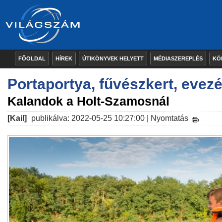
FŐOLDAL
HÍREK
ÚTIKÖNYVEK HELYETT
MÉDIASZEREPLÉS
KÖ
Portaportya, fűvészkert, evez
Kalandok a Holt-Szamosnál
[Kail]
publikálva: 2022-05-25 10:27:00 |
Nyomtatás