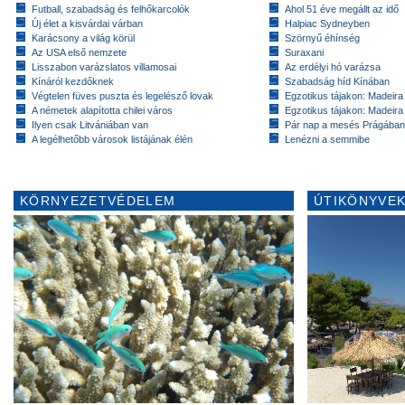
Futball, szabadság és felhőkarcolók
Ahol 51 éve megállt az idő
Új élet a kisvárdai várban
Halpiac Sydneyben
Karácsony a világ körül
Szörnyű éhínség
Az USA első nemzete
Suraxani
Lisszabon varázslatos villamosai
Az erdélyi hó varázsa
Kínáról kezdőknek
Szabadság híd Kínában
Végtelen füves puszta és legelésző lovak
Egzotikus tájakon: Madeira 
A németek alapította chilei város
Egzotikus tájakon: Madeira 
Ilyen csak Litvániában van
Pár nap a mesés Prágában
A legélhetőbb városok listájának élén
Lenézni a semmibe
KÖRNYEZETVÉDELEM
ÚTIKÖNYVEK