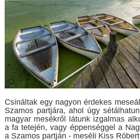
Csináltak egy nagyon érdekes meseáll
Szamos partjára, ahol úgy sétálhatu
magyar mesékről látunk izgalmas alko
a fa tetején, vagy éppenséggel a Na
a Szamos partján - meséli Kiss Róbert