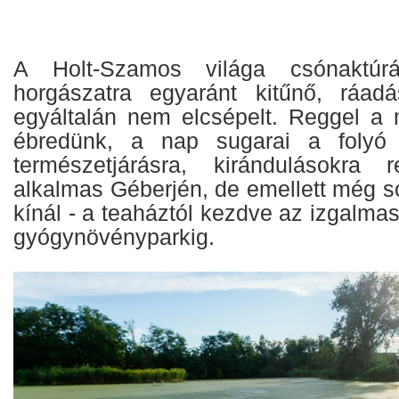
A Holt-Szamos világa csónaktúrár
horgászatra egyaránt kitűnő, ráa
egyáltalán nem elcsépelt. Reggel a
ébredünk, a nap sugarai a folyó 
természetjárásra, kirándulásokra 
alkalmas Géberjén, de emellett még s
kínál - a teaháztól kezdve az izgalmas
gyógynövényparkig.