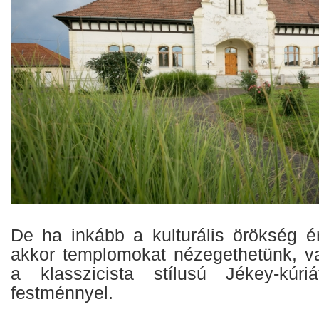
De ha inkább a kulturális örökség é
akkor templomokat nézegethetünk, va
a klasszicista stílusú Jékey-kúri
festménnyel.