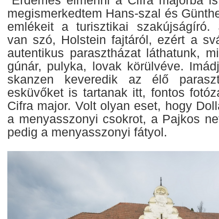
megismerkedtem Hans-szal és Güntherre
emlékeit a turisztikai szakújságíró.
van szó, Holstein fajtáról, ezért a sv
autentikus parasztházat láthatunk, min
gúnár, pulyka, lovak körülvéve. Imád
skanzen keveredik az élő paraszth
esküvőket is tartanak itt, fontos fotóz
Cifra major. Volt olyan eset, hogy Dol
a menyasszonyi csokrot, a Pajkos n
pedig a menyasszonyi fátyol.