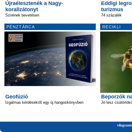
Újraélesztenék a Nagy-
Eddigi legro
korallzátonyt
turizmus
Szirének bevetésen
74 százalék
PÉNZTÁRCA
RECIKLI
Geofúzió
Beporzók n
Izgalmas kérdésekről egy új hangoskönyvben
Jó lesz csütörtök
vilagszam