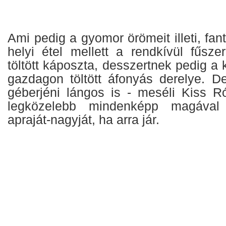
Ami pedig a gyomor örömeit illeti, fan
helyi étel mellett a rendkívül fűsze
töltött káposzta, desszertnek pedig a 
gazdagon töltött áfonyás derelye. 
géberjéni lángos is - meséli Kiss Ró
legközelebb mindenképp magával
apraját-nagyját, ha arra jár.