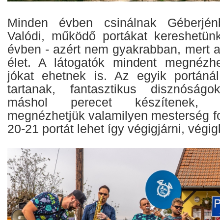
Minden évben csinálnak Géberjénb
Valódi, működő portákat kereshetün
évben - azért nem gyakrabban, mert ak
élet. A látogatók mindent megnézh
jókat ehetnek is. Az egyik portáná
tartanak, fantasztikus disznóságok
máshol perecet készítenek, 
megnézhetjük valamilyen mesterség f
20-21 portát lehet így végigjárni, végig