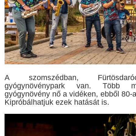
A szomszédban, Fürtösdaró
gyógynövénypark van. Több m
gyógynövény nő a vidéken, ebből 80-at
Kipróbálhatjuk ezek hatását is.