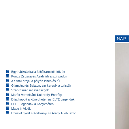
NAP 
Egy hátizsákkal a felhőkarcolók között
Koncz Zsuzsa és Azahriah a színpadon
A futball ereje, a pályán innen és túl
Glamping és Balaton: ezt keresik a turisták
Szarvasűző messzeségek
Marék Veronikától Kukorelly Endréig
Díjat kapott a Könyvhéten az ELTE Legendák
ELTE Legendák a Könyvhéten
Made in Vidék
Ezüstöt nyert a Kodolányi az Arany Glóbuszon