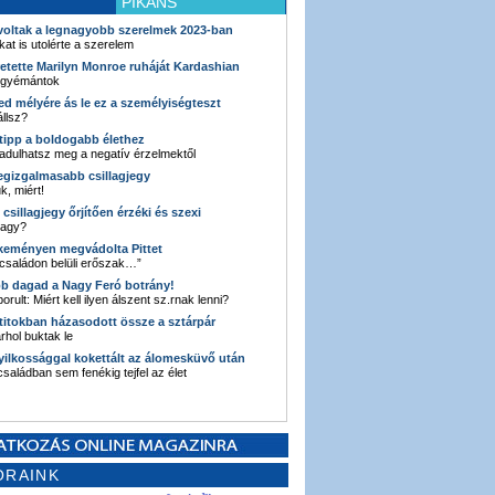
PIKÁNS
 voltak a legnagyobb szerelmek 2023-ban
kat is utolérte a szerelem
retette Marilyn Monroe ruháját Kardashian
 gyémántok
ked mélyére ás le ez a személyiségteszt
llsz?
i tipp a boldogabb élethez
adulhatsz meg a negatív érzelmektől
legizgalmasabb csillagjegy
k, miért!
3 csillagjegy őrjítően érzéki és szexi
vagy?
e keményen megvádolta Pittet
 családon belüli erőszak…”
bb dagad a Nagy Feró botrány!
orult: Miért kell ilyen álszent sz.rnak lenni?
 titokban házasodott össze a sztárpár
hol buktak le
yilkossággal kokettált az álomesküvő után
 családban sem fenékig tejfel az élet
ORAINK