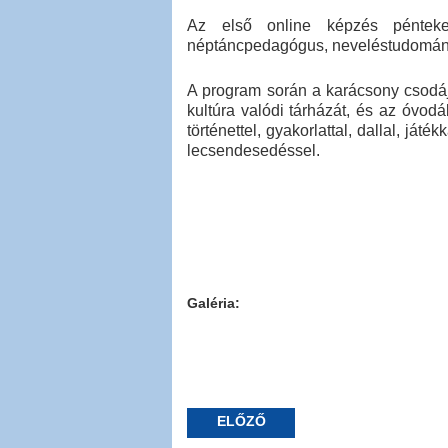
Az első online képzés péntek
néptáncpedagógus, neveléstudományi
A program során a karácsony csodáj
kultúra valódi tárházát, és az óvodá
történettel, gyakorlattal, dallal, játé
lecsendesedéssel.
Galéria:
ELŐZŐ