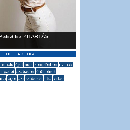
PSÉG ÉS KITARTÁS
ELHŐ / ARCHÍV
durmoló
éjjel
népi
zemplénben
nyitnak
ínpadot
szabadon
örülhetnek
inta
egér
aki
szabolcsi
útra
videó