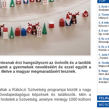
TOP
1. Ezek
Sztárjain
2. Tönk
Hiányzó
3. A lel
Készen á
4. 5 tut
Így szab
5. Ez a 
Elmondju
6. Ez a 
Köztük 
7. Joli
„Történt
ntosnak érzi hangsúlyozni az óvónők és a tanítók
8. Tová
Majka kib
amit a gyermekek neveléséért és ezzel együtt a
, illetve a magyar megmaradásért tesznek.
9. Nagy
Nem akár
10. Öng
A királyi
tak a Rákóczi Szövetség programjai között a nagy
óvodapedagógus képzések és találkozók. Idén a
st hirdetett a Szövetség, amelyre mintegy 1000 külhoni
MŰS