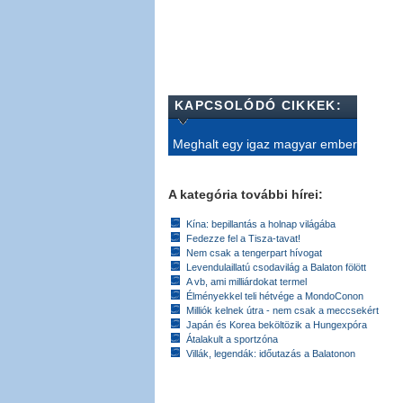
KAPCSOLÓDÓ CIKKEK:
Meghalt egy igaz magyar ember
A kategória további hírei:
Kína: bepillantás a holnap világába
Fedezze fel a Tisza-tavat!
Nem csak a tengerpart hívogat
Levendulaillatú csodavilág a Balaton fölött
A vb, ami milliárdokat termel
Élményekkel teli hétvége a MondoConon
Milliók kelnek útra - nem csak a meccsekért
Japán és Korea beköltözik a Hungexpóra
Átalakult a sportzóna
Villák, legendák: időutazás a Balatonon