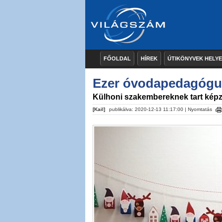
FŐOLDAL
HÍREK
ÚTIKÖNYVEK HELY
Ezer óvodapedagógu
Külhoni szakembereknek tart képz
[Kail]
publikálva: 2020-12-13 11:17:00 |
Nyomtatás