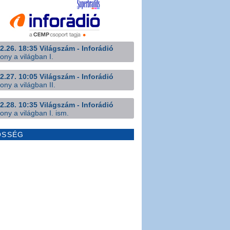
2.26. 18:35 Világszám - Inforádió
ony a világban I.
2.27. 10:05 Világszám - Inforádió
ony a világban II.
2.28. 10:35 Világszám - Inforádió
ony a világban I. ism.
ÖSSÉG