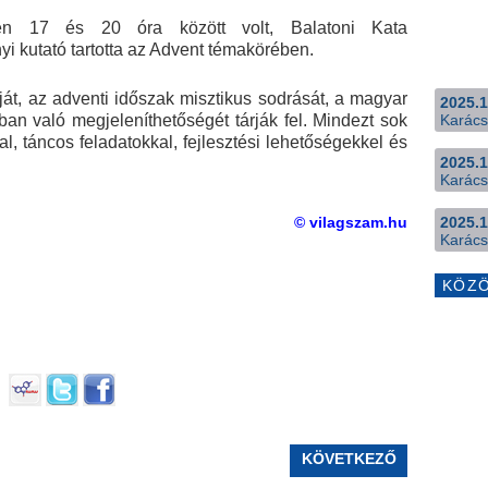
en 17 és 20 óra között volt, Balatoni Kata
 kutató tartotta az Advent témakörében.
át, az adventi időszak misztikus sodrását, a magyar
2025.1
ban való megjeleníthetőségét tárják fel. Mindezt sok
Karács
kkal, táncos feladatokkal, fejlesztési lehetőségekkel és
2025.1
Karács
© vilagszam.hu
2025.1
Karács
KÖZ
KÖVETKEZŐ