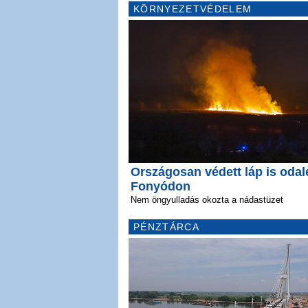
KÖRNYEZETVÉDELEM
Országosan védett láp is odal
Fonyódon
Nem öngyulladás okozta a nádastüzet
PÉNZTÁRCA