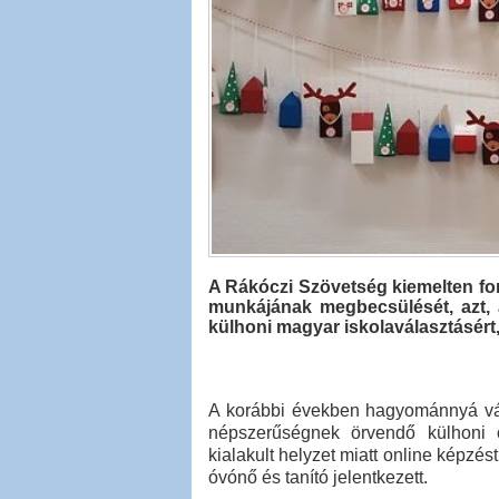
A Rákóczi Szövetség kiemelten fo
munkájának megbecsülését, azt, 
külhoni magyar iskolaválasztásért
A korábbi években hagyománnyá vál
népszerűségnek örvendő külhoni 
kialakult helyzet miatt online képzé
óvónő és tanító jelentkezett.