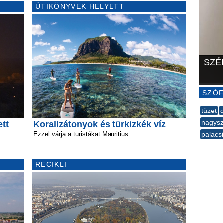
ÚTIKÖNYVEK HELYETT
SZÉ
SZÓF
tüzet
nagysz
ett
Korallzátonyok és türkizkék víz
Ezzel várja a turistákat Mauritius
palacs
--
RECIKLI